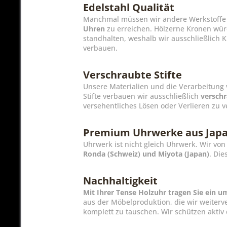
Edelstahl Qualität
Manchmal müssen wir andere Werkstoffe 
Uhren
zu erreichen. Hölzerne Kronen wür
standhalten, weshalb wir ausschließlich 
verbauen.
Verschraubte Stifte
Unsere Materialien und die Verarbeitung 
Stifte verbauen wir ausschließlich
verschr
versehentliches Lösen oder Verlieren zu v
Premium Uhrwerke aus Japa
Uhrwerk ist nicht gleich Uhrwerk. Wir v
Ronda (Schweiz) und Miyota (Japan)
. Di
Nachhaltigkeit
Mit Ihrer Tense Holzuhr tragen Sie ein
aus der Möbelproduktion, die wir weiterv
komplett zu tauschen. Wir schützen akti