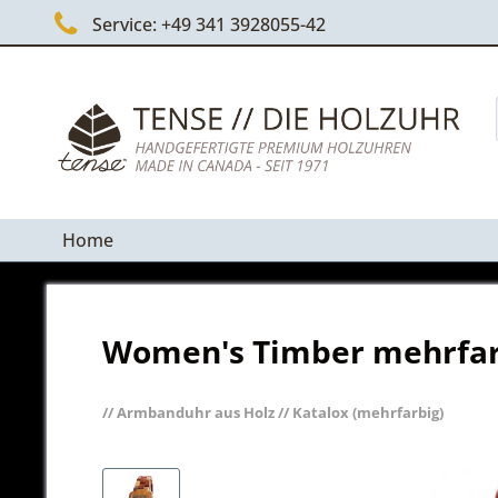
Service: +49 341 3928055-42
Home
Women's Timber mehrfarbi
// Armbanduhr aus Holz // Katalox (mehrfarbig)