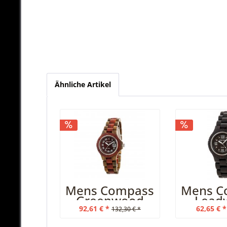
Ähnliche Artikel
Mens Compass
Mens C
Greenwood
Lead
Katalox
92,61 € *
62,65 € *
132,30 € *