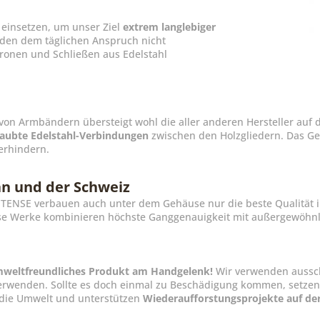
einsetzen, um unser Ziel
extrem langlebiger
den dem täglichen Anspruch nicht
Kronen und Schließen aus Edelstahl
von Armbändern übersteigt wohl die aller anderen Hersteller auf d
aubte Edelstahl-Verbindungen
zwischen den Holzgliedern. Das Geg
erhindern.
n und der Schweiz
on TENSE verbauen auch unter dem Gehäuse nur die beste Qualität 
ese Werke kombinieren höchste Ganggenauigkeit mit außergewöhnli
 umweltfreundliches Produkt am Handgelenk!
Wir verwenden aussch
erwenden. Sollte es doch einmal zu Beschädigung kommen, setzen wi
v die Umwelt und unterstützen
Wiederaufforstungsprojekte auf de