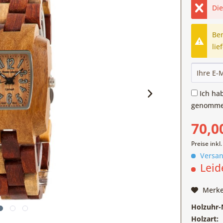
Die
Ben
lie
Ich ha
genomme
70,0
Preise inkl
Versan
Leid
Merk
Holzuhr-N
Holzart: