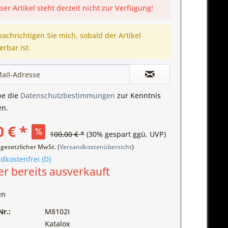
ser Artikel steht derzeit nicht zur Verfügung!
achrichtigen Sie mich, sobald der Artikel
ferbar ist.
be die
Datenschutzbestimmungen
zur Kenntnis
n.
0 € *
100,00 € *
(30% gespart ggü. UVP)
. gesetzlicher MwSt. (
Versandkostenübersicht
)
dkostenfrei (D)
er bereits ausverkauft
en
r.:
M8102I
Katalox