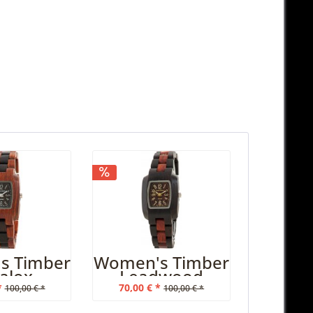
s Timber
Women's Timber
alox
Leadwood
dwood
Katalox
*
70,00 € *
100,00 € *
100,00 € *