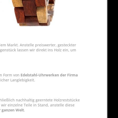
em Markt. Anstelle preiswerter, gesteckter
enstück lassen wir direkt ins Holz ein, um
in Form von
Edelstahl-Uhrwerken der Firma
cher Langlebigkeit.
ließlich nachhaltig geerntete Holzreststücke
r einzelne Teile in Stand, anstelle diese
r ganzen Welt
.