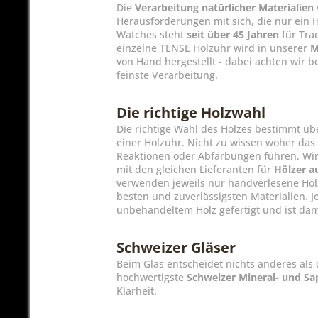
Die
Verarbeitung natürlicher Materialien
Herausforderungen mit sich, die nur ein
Watches steht
seit über 45 Jahren
für Tra
einzelne TENSE Holzuhr wird in unserer
M
von Hand hergestellt - dabei achten wir b
feinste Verarbeitung.
Die richtige Holzwahl
Die richtige Wahl des Holzes bestimmt ü
einer Holzuhr. Nicht zu wissen woher das
Reaktionen oder Abfärbungen führen. Wir 
mit den gleichen Lieferanten für
Hölzer a
verwenden jeweils nur handverlesene Hölz
besten und zuverlässigsten Materialien. 
unbehandeltem Holz gefertigt und ist dam
Schweizer Gläser
Beim Glas entscheidet nichts anderes als
hochwertigste
Schweizer Mineral- und Sa
Klarheit.