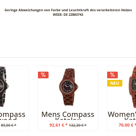
Geringe Abweichungen von Farbe und Leuchtkraft des verarbeiteten Holzes
WEEE: DE 22883743
NEU
ompass
Mens Compass
Women'
wood
Katalox
Kat
Lea
92,61 € *
70,00 € 
89,50 € *
132,30 € *