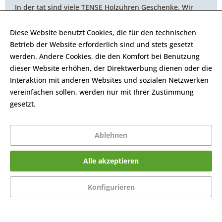
In der tat sind viele TENSE Holzuhren Geschenke. Wir
versenden Ihre Uhr daher mit einem neutralen Absender
ohne Firmennamen. Von außen sieht man Ihrem Paket
Diese Website benutzt Cookies, die für den technischen
also nicht an, welcher tolle Inhalt in ihm liegt.
Betrieb der Website erforderlich sind und stets gesetzt
werden. Andere Cookies, die den Komfort bei Benutzung
WIE KANN ICH MEINE NEUE
dieser Website erhöhen, der Direktwerbung dienen oder die
TENSE HOLZUHR IM ONLINE-
Interaktion mit anderen Websites und sozialen Netzwerken
SHOP BEZAHLEN?
vereinfachen sollen, werden nur mit Ihrer Zustimmung
Hier bieten wir sehr viele Zahlungsarten an. Angefangen
gesetzt.
Mehr Informationen
von Online Bezahldiensten wie Paypal oder Amazon Pay,
Kauf auf Rechnung oder per Vorkasse, Kreditkarte (Visa,
Ablehnen
Mastercard oder American Express) bis hin zu mobilen
Zahlungslösungen wie Apple Pay.
Alle akzeptieren
Regionale Partnerunternehmen
Konfigurieren
TENSE hat sich in Deutschland als Marke für Holzuhren
höchster Qualität einen Namen gemacht. In diesem
Grundgedanken verbinden uns Unternehmerische