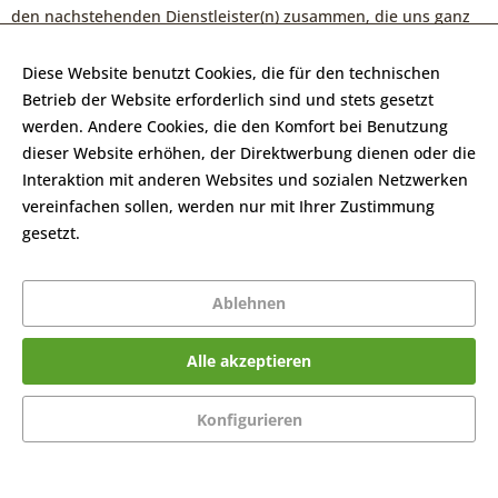
den nachstehenden Dienstleister(n) zusammen, die uns ganz
oder teilweise bei der Durchführung geschlossener Verträge
unterstützen. An diese Dienstleister werden nach Maßgabe der
Diese Website benutzt Cookies, die für den technischen
folgenden Informationen gewisse personenbezogene Daten
Betrieb der Website erforderlich sind und stets gesetzt
übermittelt.
werden. Andere Cookies, die den Komfort bei Benutzung
dieser Website erhöhen, der Direktwerbung dienen oder die
8.5
Shopware
Interaktion mit anderen Websites und sozialen Netzwerken
vereinfachen sollen, werden nur mit Ihrer Zustimmung
Für die Bestellabwicklung nutzen wir den folgenden Anbieter:
gesetzt.
Mehr Informationen
shopware AG, Ebbinghoff 10, 48624 Schöppingen
Name, Anschrift sowie gegebenenfalls weitere
Ablehnen
personenbezogene Daten werden gemäß Art. 6 Abs. 1 lit. b
DSGVO ausschließlich zum Zwecke der Abwicklung der Online-
Alle akzeptieren
Bestellung an den Anbieter weitergegeben. Die Weitergabe
Ihrer Daten erfolgt hierbei nur, soweit dies für die Abwicklung
Konfigurieren
der Bestellung tatsächlich erforderlich ist.
8.6
Weitergabe personenbezogener Daten an