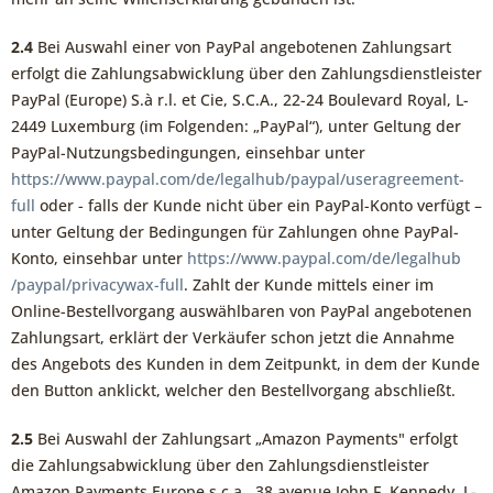
2.4
Bei Auswahl einer von PayPal angebotenen Zahlungsart
erfolgt die Zahlungsabwicklung über den Zahlungsdienstleister
PayPal (Europe) S.à r.l. et Cie, S.C.A., 22-24 Boulevard Royal, L-
2449 Luxemburg (im Folgenden: „PayPal“), unter Geltung der
PayPal-Nutzungsbedingungen, einsehbar unter
https://www.paypal.com
/de
/legalhub
/paypal
/useragreement-
full
oder - falls der Kunde nicht über ein PayPal-Konto verfügt –
unter Geltung der Bedingungen für Zahlungen ohne PayPal-
Konto, einsehbar unter
https://www.paypal.com
/de
/legalhub
/paypal
/privacywax-full
. Zahlt der Kunde mittels einer im
Online-Bestellvorgang auswählbaren von PayPal angebotenen
Zahlungsart, erklärt der Verkäufer schon jetzt die Annahme
des Angebots des Kunden in dem Zeitpunkt, in dem der Kunde
den Button anklickt, welcher den Bestellvorgang abschließt.
2.5
Bei Auswahl der Zahlungsart „Amazon Payments" erfolgt
die Zahlungsabwicklung über den Zahlungsdienstleister
Amazon Payments Europe s.c.a., 38 avenue John F. Kennedy, L-