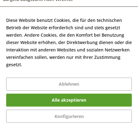
11.9
Der Aktionsgutschein wird nicht erstattet, wenn der
Kunde die mit dem Aktionsgutschein ganz oder teilweise
Diese Website benutzt Cookies, die für den technischen
bezahlte Ware im Rahmen seines gesetzlichen Widerrufsrechts
Betrieb der Website erforderlich sind und stets gesetzt
zurückgibt.
werden. Andere Cookies, die den Komfort bei Benutzung
dieser Website erhöhen, der Direktwerbung dienen oder die
11.10
Der Aktionsgutschein ist nur für die Verwendung durch
Interaktion mit anderen Websites und sozialen Netzwerken
die auf ihm benannte Person bestimmt. Eine Übertragung des
vereinfachen sollen, werden nur mit Ihrer Zustimmung
Aktionsgutscheins auf Dritte ist ausgeschlossen. Der Verkäufer
gesetzt.
Mehr Informationen
ist berechtigt, jedoch nicht verpflichtet, die materielle
Anspruchsberechtigung des jeweiligen Gutscheininhabers zu
Ablehnen
prüfen.
Alle akzeptieren
12) Einlösung von Geschenkgutscheinen
12.1
Gutscheine, die über den Online-Shop des Verkäufers
Konfigurieren
käuflich erworben werden können (nachfolgend
"Geschenkgutscheine"), können nur im Online-Shop des
Verkäufers eingelöst werden, sofern sich aus dem Gutschein