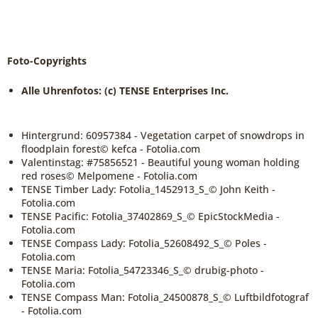
Foto-Copyrights
Alle Uhrenfotos: (c) TENSE Enterprises Inc.
Hintergrund: 60957384 - Vegetation carpet of snowdrops in
floodplain forest© kefca - Fotolia.com
Valentinstag: #75856521 - Beautiful young woman holding
red roses© Melpomene - Fotolia.com
TENSE Timber Lady: Fotolia_1452913_S_© John Keith -
Fotolia.com
TENSE Pacific: Fotolia_37402869_S_© EpicStockMedia -
Fotolia.com
TENSE Compass Lady: Fotolia_52608492_S_© Poles -
Fotolia.com
TENSE Maria: Fotolia_54723346_S_© drubig-photo -
Fotolia.com
TENSE Compass Man: Fotolia_24500878_S_© Luftbildfotograf
- Fotolia.com