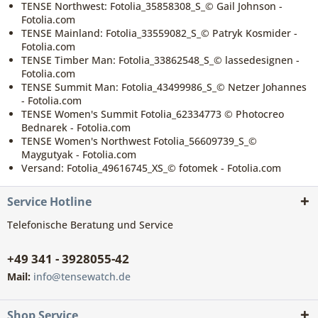
TENSE Northwest: Fotolia_35858308_S_© Gail Johnson -
Fotolia.com
TENSE Mainland: Fotolia_33559082_S_© Patryk Kosmider -
Fotolia.com
TENSE Timber Man: Fotolia_33862548_S_© lassedesignen -
Fotolia.com
TENSE Summit Man: Fotolia_43499986_S_© Netzer Johannes
- Fotolia.com
TENSE Women's Summit Fotolia_62334773 © Photocreo
Bednarek - Fotolia.com
TENSE Women's Northwest Fotolia_56609739_S_©
Maygutyak - Fotolia.com
Versand: Fotolia_49616745_XS_© fotomek - Fotolia.com
Service Hotline
Telefonische Beratung und Service
+49 341 - 3928055-42
Mail:
info@tensewatch.de
Shop Service