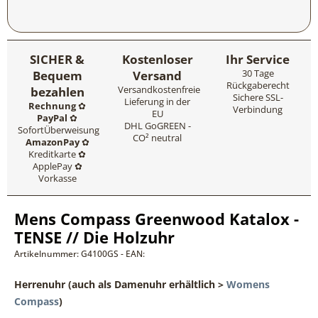
SICHER &
Kostenloser
Ihr Service
Bequem
Versand
30 Tage
Rückgaberecht
bezahlen
Versandkostenfreie
Sichere SSL-
Lieferung in der
Rechnung
✿
Verbindung
EU
PayPal
✿
DHL GoGREEN -
SofortÜberweisung
CO² neutral
AmazonPay
✿
Kreditkarte ✿
ApplePay ✿
Vorkasse
Mens Compass Greenwood Katalox -
TENSE // Die Holzuhr
Artikelnummer: G4100GS - EAN:
Herrenuhr
(auch als Damenuhr erhältlich >
Womens
Compass
)