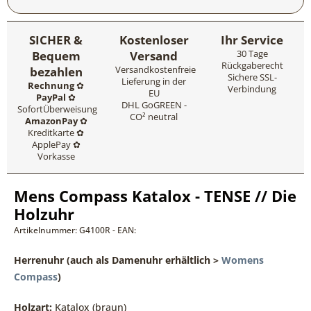
SICHER &
Kostenloser
Ihr Service
Bequem
Versand
30 Tage
Rückgaberecht
bezahlen
Versandkostenfreie
Sichere SSL-
Lieferung in der
Rechnung
✿
Verbindung
EU
PayPal
✿
DHL GoGREEN -
SofortÜberweisung
CO² neutral
AmazonPay
✿
Kreditkarte ✿
ApplePay ✿
Vorkasse
Mens Compass Katalox - TENSE // Die
Holzuhr
Artikelnummer: G4100R - EAN:
Herrenuhr
(auch als Damenuhr erhältlich >
Womens
Compass
)
Holzart:
Katalox (braun)