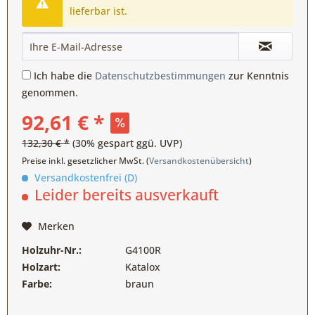
lieferbar ist.
Ich habe die
Datenschutzbestimmungen
zur Kenntnis
genommen.
92,61 € *
132,30 € *
(30% gespart ggü. UVP)
Preise inkl. gesetzlicher MwSt. (
Versandkostenübersicht
)
Versandkostenfrei (D)
Leider bereits ausverkauft
Merken
Holzuhr-Nr.:
G4100R
Holzart:
Katalox
Farbe:
braun