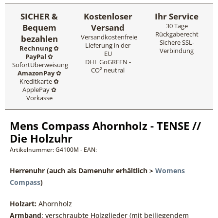
SICHER &
Kostenloser
Ihr Service
Bequem
Versand
30 Tage
Rückgaberecht
bezahlen
Versandkostenfreie
Sichere SSL-
Lieferung in der
Rechnung
✿
Verbindung
EU
PayPal
✿
DHL GoGREEN -
SofortÜberweisung
CO² neutral
AmazonPay
✿
Kreditkarte ✿
ApplePay ✿
Vorkasse
Mens Compass Ahornholz - TENSE //
Die Holzuhr
Artikelnummer: G4100M - EAN:
Herrenuhr
(auch als Damenuhr erhältlich >
Womens
Compass
)
Holzart:
Ahornholz
Armband
: verschraubte Holzglieder (mit beiliegendem