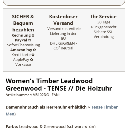
SICHER &
Kostenloser
Ihr Service
Bequem
Versand
30 Tage
Rückgaberecht
bezahlen
Versandkostenfreie
Sichere SSL-
Lieferung in der
Rechnung
✿
Verbindung
EU
PayPal
✿
DHL GoGREEN -
SofortÜberweisung
CO² neutral
AmazonPay
✿
Kreditkarte ✿
ApplePay ✿
Vorkasse
Women's Timber Leadwood
Greenwood - TENSE // Die Holzuhr
Artikelnummer: M8102DG - EAN:
Damenuhr (auch als Herrenuhr erhältlich >
Tense Timber
Men
)
Farbe:
Leadwood & Greenwood (schwarz-grün)