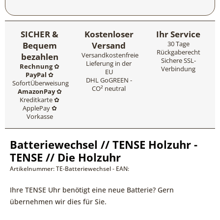
SICHER &
Kostenloser
Ihr Service
Bequem
Versand
30 Tage
Rückgaberecht
bezahlen
Versandkostenfreie
Sichere SSL-
Lieferung in der
Rechnung
✿
Verbindung
EU
PayPal
✿
DHL GoGREEN -
SofortÜberweisung
CO² neutral
AmazonPay
✿
Kreditkarte ✿
ApplePay ✿
Vorkasse
Batteriewechsel // TENSE Holzuhr -
TENSE // Die Holzuhr
Artikelnummer: TE-Batteriewechsel - EAN:
Ihre TENSE Uhr benötigt eine neue Batterie? Gern
übernehmen wir dies für Sie.