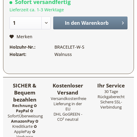
Sofort versandfertig
Lieferzeit ca. 1-3 Werktage
In den
Warenkorb
Merken
Holzuhr-Nr.:
BRACELET-W-S
Holzart:
Walnuss
SICHER &
Kostenloser
Ihr Service
Bequem
Versand
30 Tage
Rückgaberecht
bezahlen
Versandkostenfreie
Sichere SSL-
Lieferung in der
Rechnung
✿
Verbindung
EU
PayPal
✿
DHL GoGREEN -
SofortÜberweisung
CO² neutral
AmazonPay
✿
Kreditkarte ✿
ApplePay ✿
Vorkasse