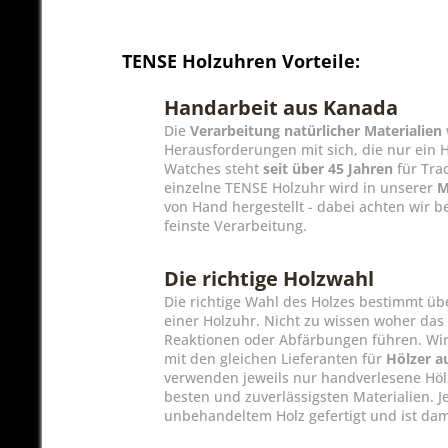
TENSE Holzuhren Vorteile:
Handarbeit aus Kanada
Die
Verarbeitung natürlicher Materialien
Herausforderungen mit sich, die nur ein
Watches steht
seit über 45 Jahren
für Tra
einzelne TENSE Holzuhr wird in unserer
M
von Hand hergestellt - dabei achten wir b
feinste Verarbeitung.
Die richtige Holzwahl
Die richtige Wahl des Holzes bestimmt ü
einer Holzuhr. Nicht zu wissen woher das
Reaktionen oder Abfärbungen führen. Wir 
mit den gleichen Lieferanten für
Hölzer a
verwenden jeweils nur handverlesene Hölz
besten und zuverlässigsten Materialien. 
unbehandeltem Holz gefertigt und ist dam