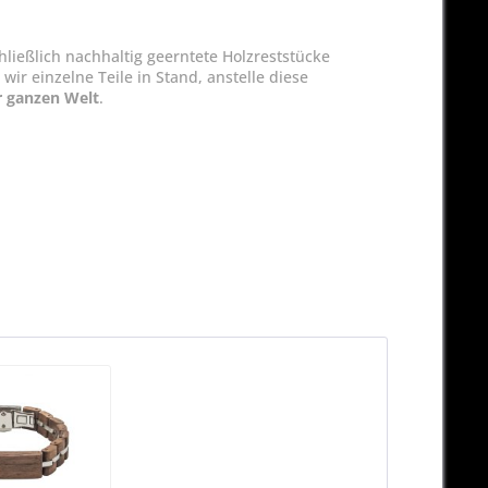
ließlich nachhaltig geerntete Holzreststücke
r einzelne Teile in Stand, anstelle diese
r ganzen Welt
.