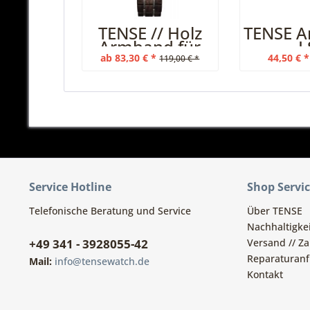
TENSE // Holz
TENSE 
Armband für
L
Apple Watch
ab 83,30 € *
44,50 € *
119,00 € *
Leadwood...
Service Hotline
Shop Servi
Telefonische Beratung und Service
Über TENSE
Nachhaltigkei
+49 341 - 3928055-42
Versand // Z
Reparaturanf
Mail:
info@tensewatch.de
Kontakt