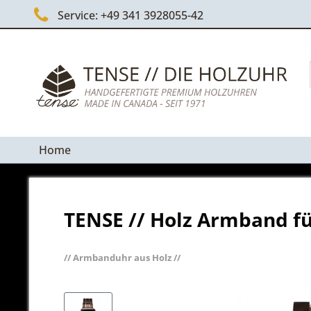
Service: +49 341 3928055-42
Home
TENSE // Holz Armband fü
// Armbanduhr aus Holz //