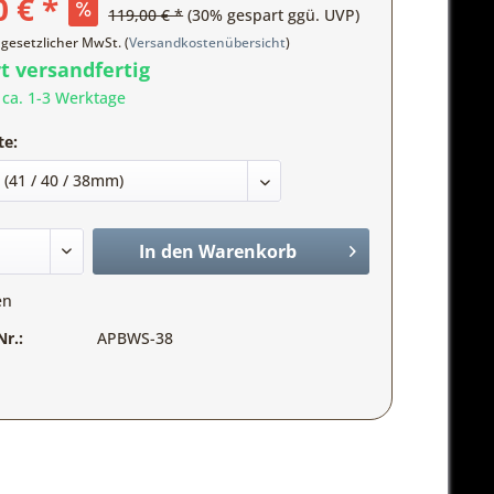
0 € *
119,00 € *
(30% gespart ggü. UVP)
. gesetzlicher MwSt. (
Versandkostenübersicht
)
t versandfertig
t ca. 1-3 Werktage
te:
In den
Warenkorb
en
r.:
APBWS-38