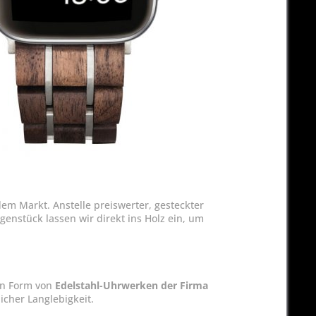
em Markt. Anstelle preiswerter, gesteckter
enstück lassen wir direkt ins Holz ein, um
in Form von
Edelstahl-Uhrwerken der Firma
cher Langlebigkeit.