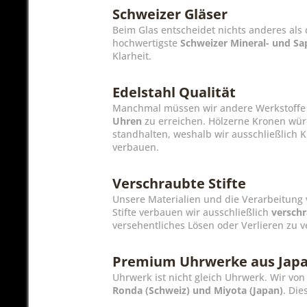
Schweizer Gläser
Beim Glas entscheidet nichts anderes als
hochwertigste
Schweizer Mineral- und Sa
Klarheit.
Edelstahl Qualität
Manchmal müssen wir andere Werkstoffe 
Uhren
zu erreichen. Hölzerne Kronen wür
standhalten, weshalb wir ausschließlich 
verbauen.
Verschraubte Stifte
Unsere Materialien und die Verarbeitung 
Stifte verbauen wir ausschließlich
verschr
versehentliches Lösen oder Verlieren zu v
Premium Uhrwerke aus Japa
Uhrwerk ist nicht gleich Uhrwerk. Wir v
Ronda (Schweiz) und Miyota (Japan)
. Di